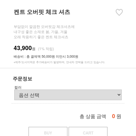
켄트 오버핏 체크 셔츠
부담없이 깔끔한 오버핏감 체크셔츠에
내구성 좋은 소재로 봄, 가을, 겨울
오래 착용하기 좋은 켄트 체크셔츠
43,900
원
(1% 적립)
배송비 : 총 결제액 50,000원 미만시 3,000원
※제주/도서지역은 추가배송비가 발생하며, 안내차 연락을 드리고 있습니다.
주문정보
컬러
0
원
총 상품 금액
BUY
CART