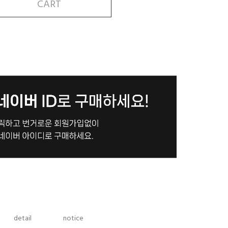
CART
detail
notice