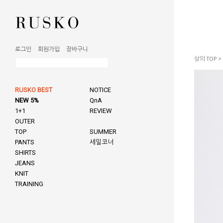
로그인
회원가입
장바구니
상의 TOP
>
RUSKO BEST
NOTICE
NEW 5%
QnA
1+1
REVIEW
OUTER
TOP
SUMMER
PANTS
세일코너
SHIRTS
JEANS
KNIT
TRAINING