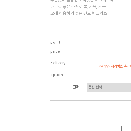
부담없이 깔끔한 오버핏감 체크셔츠에
내구성 좋은 소재로 봄, 가을, 겨울
오래 착용하기 좋은 켄트 체크셔츠
p o i n t
p r i c e
d e l i v e r y
※제주/도서지역은 추가배
o p t i o n
컬러