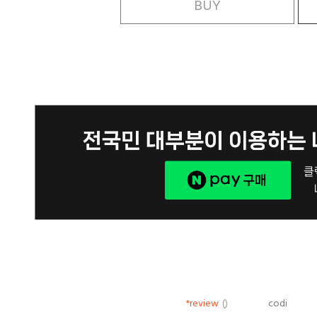
BUY
*review
()
codi