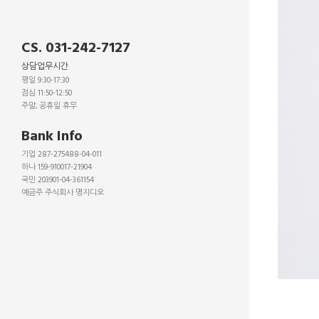
CS. 031-242-7127
상담업무시간
평일 9:30-17:30
점심 11:50-12:50
주말, 공휴일 휴무
_
Bank Info
기업 287-275488-04-011
하나 159-910017-21904
국민 203901-04-361154
예금주 주식회사 명지디오
_
_
_