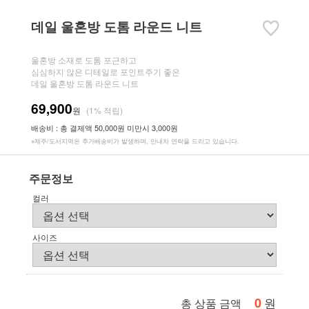
데일 울혼방 도톰 라운드 니트
울혼방 소재로 도톰 포근하고
심심하지 않은 디테일로 포인트주기 좋은
데일 울혼방 도톰 라운드 니트
69,900
원
(1% 적립)
배송비 : 총 결제액 50,000원 미만시 3,000원
※제주/도서지역은 추가배송비가 발생하며, 안내차 연락을 드리고 있습니다.
주문정보
컬러
사이즈
0
원
총 상품 금액