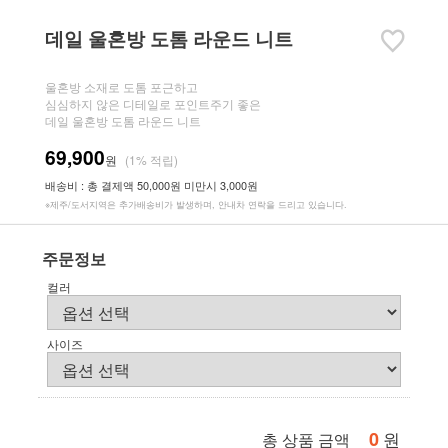
데일 울혼방 도톰 라운드 니트
울혼방 소재로 도톰 포근하고
심심하지 않은 디테일로 포인트주기 좋은
데일 울혼방 도톰 라운드 니트
69,900
원
(1% 적립)
배송비 : 총 결제액 50,000원 미만시 3,000원
※제주/도서지역은 추가배송비가 발생하며, 안내차 연락을 드리고 있습니다.
주문정보
컬러
사이즈
0
원
총 상품 금액