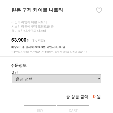
린든 구제 케이블 니트티
색감과 짜임이 예쁜 니트에
시보리 라인에 구제 포인트를 준
유니크한 디자인의 니트티
63,900
원
(1% 적립)
배송비 : 총 결제액 50,000원 미만시 3,000원
※제주/도서지역은 추가배송비가 발생하며, 안내차 연락을 드리고 있습니다.
주문정보
옵션
0
원
총 상품 금액
BUY
CART