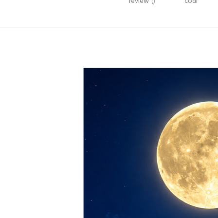
review
()
codi