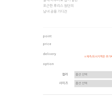
실내 아우터로 입기 좋은
포근한 후리스 원단의
남녀 공용 가디건
p o i n t
p r i c e
d e l i v e r y
※제주/도서지역은 추가배
o p t i o n
컬러
사이즈