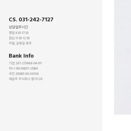
CS. 031-242-7127
상담업무시간
평일 9:30-17:30
점심 11:50-12:50
주말, 공휴일 휴무
_
Bank Info
기업 287-275488-04-011
하나 159-910017-21904
국민 203901-04-361154
예금주 주식회사 명지디오
_
_
_