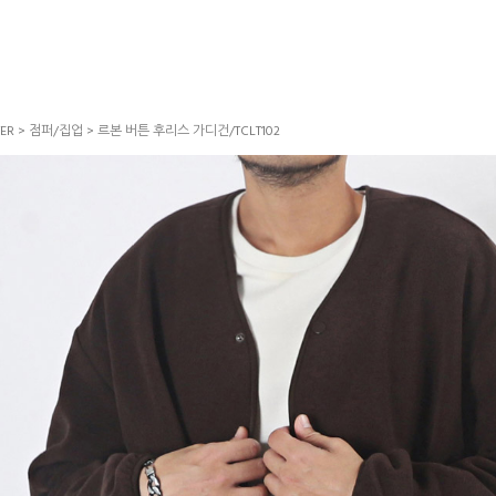
ER
>
점퍼/집업
> 르본 버튼 후리스 가디건/TCLT102