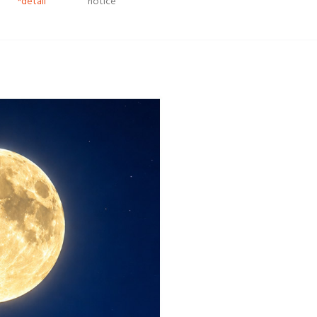
*detail
notice