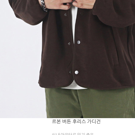
르본 버튼 후리스 가디건