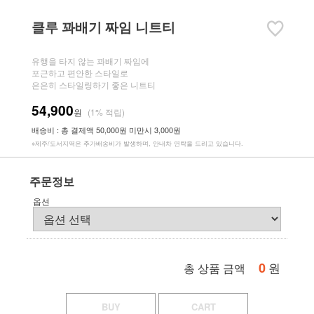
클루 꽈배기 짜임 니트티
유행을 타지 않는 꽈배기 짜임에
포근하고 편안한 스타일로
은은히 스타일링하기 좋은 니트티
54,900
원
(1% 적립)
배송비 : 총 결제액 50,000원 미만시 3,000원
※제주/도서지역은 추가배송비가 발생하며, 안내차 연락을 드리고 있습니다.
주문정보
옵션
0
원
총 상품 금액
BUY
CART