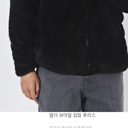
엘더 보아털 집업 후리스