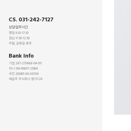
CS. 031-242-7127
상담업무시간
평일 9:30-17:30
점심 11:50-12:50
주말, 공휴일 휴무
_
Bank Info
기업 287-275488-04-011
하나 159-910017-21904
국민 203901-04-361154
예금주 주식회사 명지디오
_
_
_