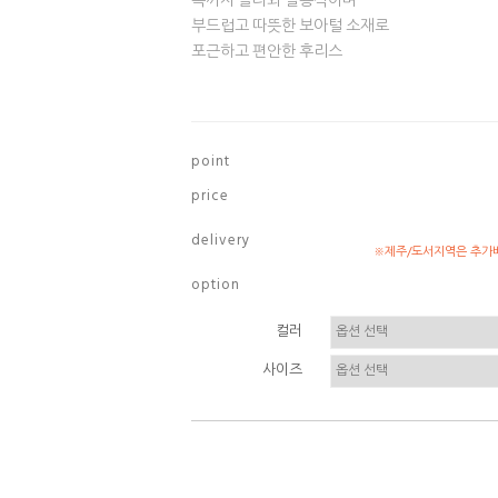
목까지 올라와 실용적이며
부드럽고 따뜻한 보아털 소재로
포근하고 편안한 후리스
p o i n t
p r i c e
d e l i v e r y
※제주/도서지역은 추가배
o p t i o n
컬러
사이즈