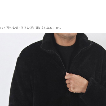
ER
>
점퍼/집업
> 엘더 보아털 집업 후리스/MDLT155