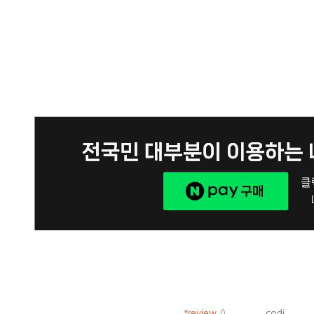
*review
()
codi