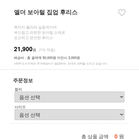
엘더 보아털 집업 후리스
목까지 올라와 실용적이며
부드럽고 따뜻한 보아털 소재로
포근하고 편안한 후리스
21,900
원
(1% 적립)
배송비 : 총 결제액 50,000원 미만시 3,000원
※제주/도서지역은 추가배송비가 발생하며, 안내차 연락을 드리고 있습니다.
주문정보
컬러
사이즈
0
원
총 상품 금액