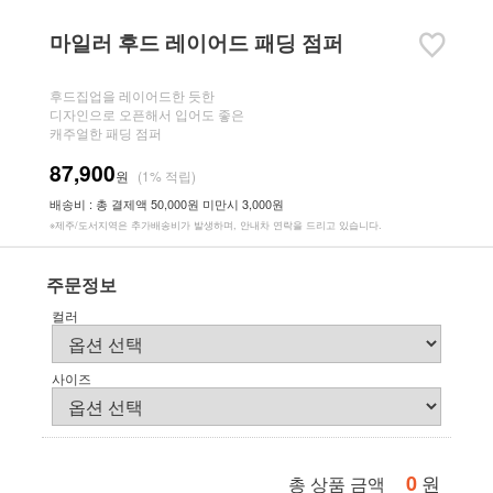
마일러 후드 레이어드 패딩 점퍼
후드집업을 레이어드한 듯한
디자인으로 오픈해서 입어도 좋은
캐주얼한 패딩 점퍼
87,900
원
(1% 적립)
배송비 : 총 결제액 50,000원 미만시 3,000원
※제주/도서지역은 추가배송비가 발생하며, 안내차 연락을 드리고 있습니다.
주문정보
컬러
사이즈
0
원
총 상품 금액