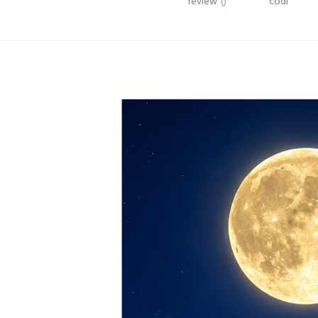
review
()
codi