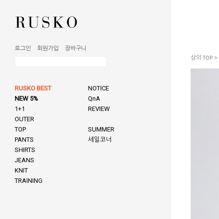
로그인
회원가입
장바구니
상의 TOP
>
RUSKO BEST
NOTICE
NEW 5%
QnA
1+1
REVIEW
OUTER
TOP
SUMMER
PANTS
세일코너
SHIRTS
JEANS
KNIT
TRAINING