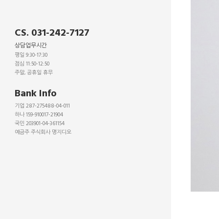
CS. 031-242-7127
상담업무시간
평일 9:30-17:30
점심 11:50-12:50
주말, 공휴일 휴무
_
Bank Info
기업 287-275488-04-011
하나 159-910017-21904
국민 203901-04-361154
예금주 주식회사 명지디오
_
_
_