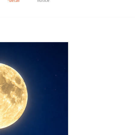
*detail
notice