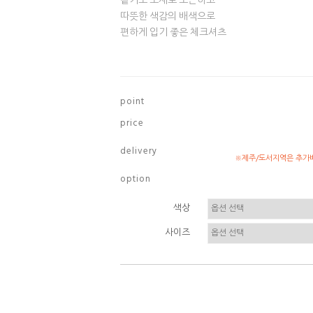
겉기모 소재로 포근하고
따뜻한 색감의 배색으로
편하게 입기 좋은 체크셔츠
p o i n t
p r i c e
d e l i v e r y
※제주/도서지역은 추가배
o p t i o n
색상
사이즈