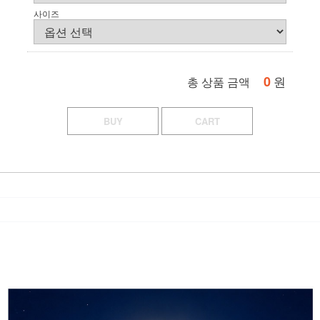
사이즈
0
원
총 상품 금액
BUY
CART