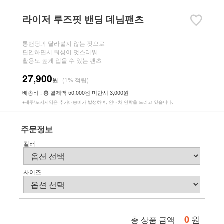
라이저 루즈핏 밴딩 데님팬츠
통밴딩과 달라붙지 않는 핏으로
편안하면서 워싱이 멋스러워
활용도 높게 입을 수 있는 팬츠
27,900
원
(1% 적립)
배송비 : 총 결제액 50,000원 미만시 3,000원
※제주/도서지역은 추가배송비가 발생하며, 안내차 연락을 드리고 있습니다.
주문정보
컬러
사이즈
0
원
총 상품 금액