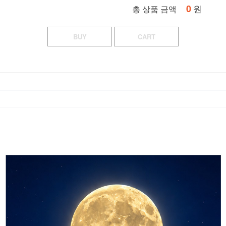
0
원
총 상품 금액
BUY
CART