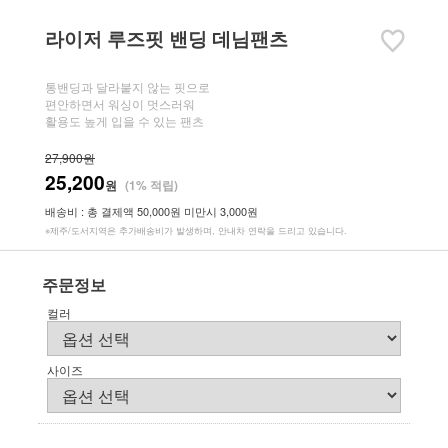
라이저 루즈핏 밴딩 데님팬츠
통밴딩과 달라붙지 않는 핏으로
편안하면서 워싱이 멋스러워
활용도 높게 입을 수 있는 팬츠
27,900원
25,200
원
(1% 적립)
배송비 : 총 결제액 50,000원 미만시 3,000원
※제주/도서지역은 추가배송비가 발생하며, 안내차 연락을 드리고 있습니다.
주문정보
컬러
사이즈