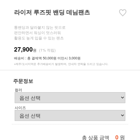
라이저 루즈핏 밴딩 데님팬츠
통밴딩과 달라붙지 않는 핏으로
편안하면서 워싱이 멋스러워
활용도 높게 입을 수 있는 팬츠
27,900
원
(1% 적립)
배송비 : 총 결제액 50,000원 미만시 3,000원
※제주/도서지역은 추가배송비가 발생하며, 안내차 연락을 드리고 있습니다.
주문정보
컬러
사이즈
0
원
총 상품 금액