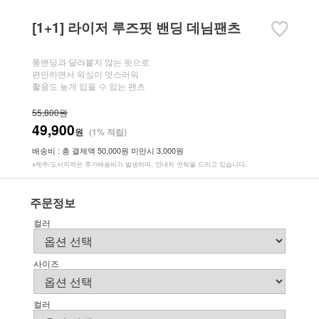
[1+1] 라이저 루즈핏 밴딩 데님팬츠
통밴딩과 달라붙지 않는 핏으로
편안하면서 워싱이 멋스러워
활용도 높게 입을 수 있는 팬츠
55,800원
49,900
원
(1% 적립)
배송비 : 총 결제액 50,000원 미만시 3,000원
※제주/도서지역은 추가배송비가 발생하며, 안내차 연락을 드리고 있습니다.
주문정보
컬러
사이즈
컬러