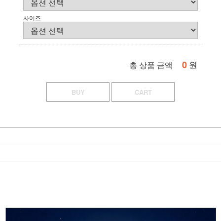
사이즈
0
원
총 상품 금액
BUY
CART