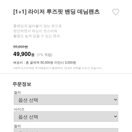
[1+1] 라이저 루즈핏 밴딩 데님팬츠
통밴딩과 달라붙지 않는 핏으로
편안하면서 워싱이 멋스러워
활용도 높게 입을 수 있는 팬츠
55,800원
49,900
원
(1% 적립)
배송비 : 총 결제액 50,000원 미만시 3,000원
※제주/도서지역은 추가배송비가 발생하며, 안내차 연락을 드리고 있습니다.
주문정보
컬러
사이즈
컬러