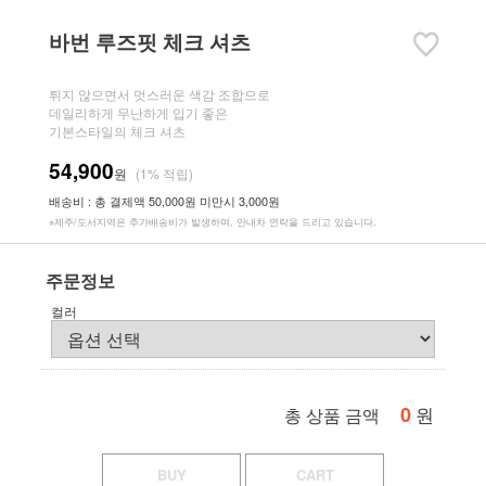
바번 루즈핏 체크 셔츠
튀지 않으면서 멋스러운 색감 조합으로
데일리하게 무난하게 입기 좋은
기본스타일의 체크 셔츠
54,900
원
(1% 적립)
배송비 : 총 결제액 50,000원 미만시 3,000원
※제주/도서지역은 추가배송비가 발생하며, 안내차 연락을 드리고 있습니다.
주문정보
컬러
0
원
총 상품 금액
BUY
CART