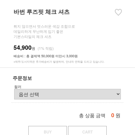
바번 루즈핏 체크 셔츠
튀지 않으면서 멋스러운 색감 조합으로
데일리하게 무난하게 입기 좋은
기본스타일의 체크 셔츠
54,900
원
(1% 적립)
배송비 : 총 결제액 50,000원 미만시 3,000원
※제주/도서지역은 추가배송비가 발생하며, 안내차 연락을 드리고 있습니다.
주문정보
컬러
0
원
총 상품 금액
BUY
CART