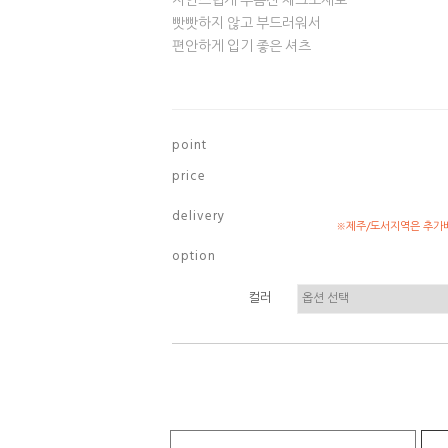
자연스럽게 주름진 체크소재로
빳빳하지 않고 부드러워서
편안하게 입기 좋은 셔츠
p o i n t
p r i c e
d e l i v e r y
※제주/도서지역은 추가배
o p t i o n
컬러