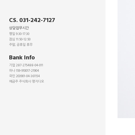
CS. 031-242-7127
상담업무시간
평일 9:30-17:30
점심 11:50-12:50
주말, 공휴일 휴무
_
Bank Info
기업 287-275488-04-011
하나 159-910017-21904
국민 203901-04-361154
예금주 주식회사 명지디오
_
_
_