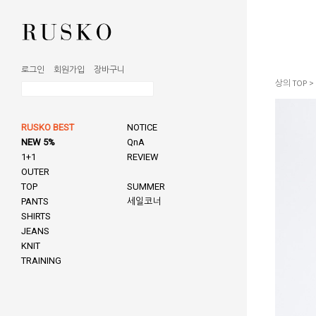
로그인
회원가입
장바구니
상의 TOP
>
RUSKO BEST
NOTICE
NEW 5%
QnA
1+1
REVIEW
OUTER
TOP
SUMMER
PANTS
세일코너
SHIRTS
JEANS
KNIT
TRAINING