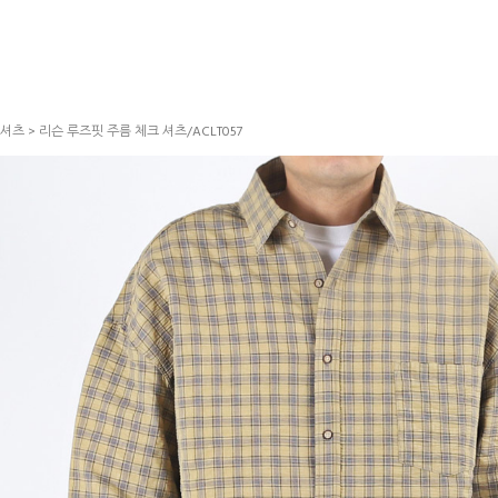
셔츠
> 리슨 루즈핏 주름 체크 셔츠/ACLT057