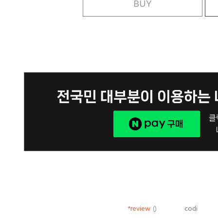
BUY
*review
()
codi