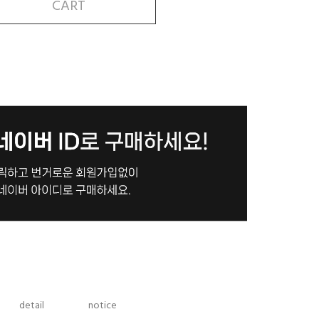
CART
detail
notice