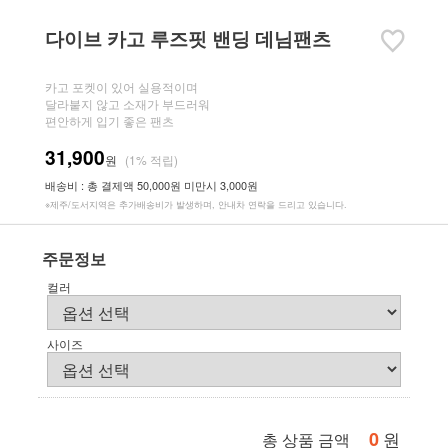
다이브 카고 루즈핏 밴딩 데님팬츠
카고 포켓이 있어 실용적이며
달라붙지 않고 소재가 부드러워
편안하게 입기 좋은 팬츠
31,900
원
(1% 적립)
배송비 : 총 결제액 50,000원 미만시 3,000원
※제주/도서지역은 추가배송비가 발생하며, 안내차 연락을 드리고 있습니다.
주문정보
컬러
사이즈
0
원
총 상품 금액