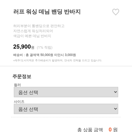
러프 워싱 데님 밴딩 반바지
허리부분이 통밴딩으로 편안하고
자연스럽게 워싱처리되어
색감이 예쁜 데님 반바지
25,900
원
(1% 적립)
배송비 : 총 결제액 50,000원 미만시 3,000원
※제주/도서지역은 추가배송비가 발생하며, 안내차 연락을 드리고 있습니다.
주문정보
컬러
사이즈
0
원
총 상품 금액