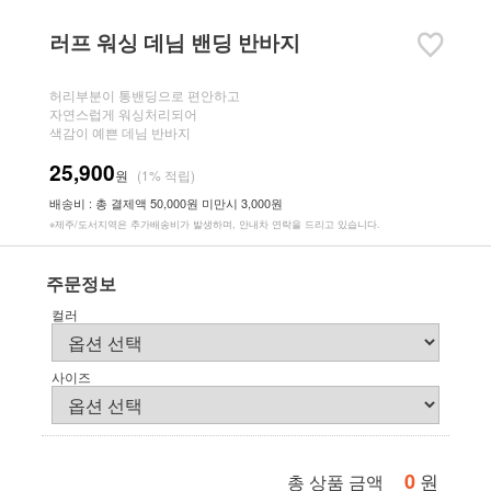
러프 워싱 데님 밴딩 반바지
허리부분이 통밴딩으로 편안하고
자연스럽게 워싱처리되어
색감이 예쁜 데님 반바지
25,900
원
(1% 적립)
배송비 : 총 결제액 50,000원 미만시 3,000원
※제주/도서지역은 추가배송비가 발생하며, 안내차 연락을 드리고 있습니다.
주문정보
컬러
사이즈
0
원
총 상품 금액