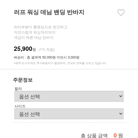
러프 워싱 데님 밴딩 반바지
허리부분이 통밴딩으로 편안하고
자연스럽게 워싱처리되어
색감이 예쁜 데님 반바지
25,900
원
(1% 적립)
배송비 : 총 결제액 50,000원 미만시 3,000원
※제주/도서지역은 추가배송비가 발생하며, 안내차 연락을 드리고 있습니다.
주문정보
컬러
사이즈
0
원
총 상품 금액