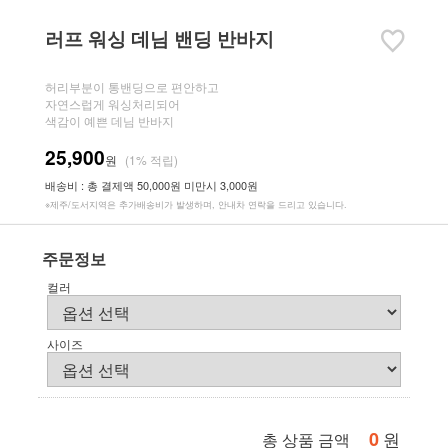
러프 워싱 데님 밴딩 반바지
허리부분이 통밴딩으로 편안하고
자연스럽게 워싱처리되어
색감이 예쁜 데님 반바지
25,900
원
(1% 적립)
배송비 : 총 결제액 50,000원 미만시 3,000원
※제주/도서지역은 추가배송비가 발생하며, 안내차 연락을 드리고 있습니다.
주문정보
컬러
사이즈
0
원
총 상품 금액