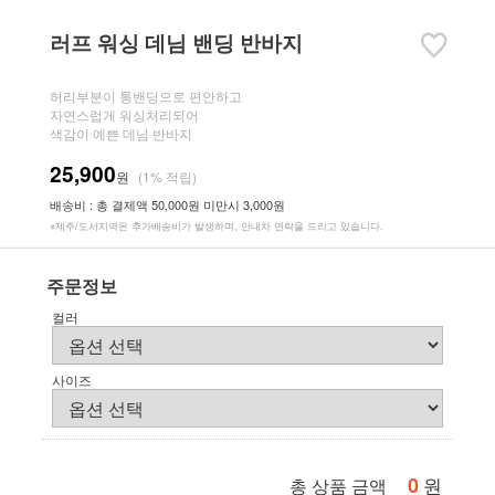
러프 워싱 데님 밴딩 반바지
허리부분이 통밴딩으로 편안하고
자연스럽게 워싱처리되어
색감이 예쁜 데님 반바지
25,900
원
(1% 적립)
배송비 : 총 결제액 50,000원 미만시 3,000원
※제주/도서지역은 추가배송비가 발생하며, 안내차 연락을 드리고 있습니다.
주문정보
컬러
사이즈
0
원
총 상품 금액