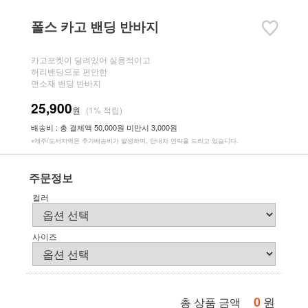
폴스 카고 밴딩 반바지
카고포켓이 달려있어 실용적이고
허리밴딩으로 편안한
면소재 밴딩 반바지
25,900
원
(1% 적립)
배송비 : 총 결제액 50,000원 미만시 3,000원
※제주/도서지역은 추가배송비가 발생하며, 안내차 연락을 드리고 있습니다.
주문정보
컬러
사이즈
0
원
총 상품 금액