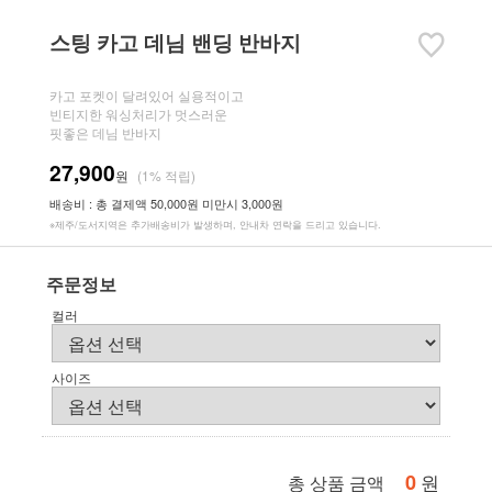
스팅 카고 데님 밴딩 반바지
카고 포켓이 달려있어 실용적이고
빈티지한 워싱처리가 멋스러운
핏좋은 데님 반바지
27,900
원
(1% 적립)
배송비 : 총 결제액 50,000원 미만시 3,000원
※제주/도서지역은 추가배송비가 발생하며, 안내차 연락을 드리고 있습니다.
주문정보
컬러
사이즈
0
원
총 상품 금액