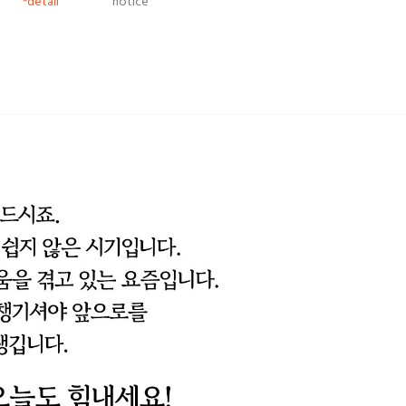
*detail
notice