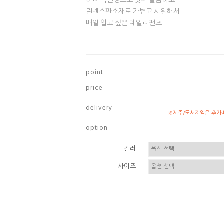
허리 속밴딩으로 핏이 깔끔하고
린넨스판소재로 가볍고 시원해서
매일 입고 싶은 데일리팬츠
p o i n t
p r i c e
d e l i v e r y
※제주/도서지역은 추가배
o p t i o n
컬러
사이즈