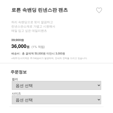
로튼 속밴딩 린넨스판 팬츠
허리 속밴딩으로 핏이 깔끔하고
린넨스판소재로 가볍고 시원해서
매일 입고 싶은 데일리팬츠
39,900원
36,000
원
(1% 적립)
배송비 : 총 결제액 50,000원 미만시 3,000원
※제주/도서지역은 추가배송비가 발생하며, 안내차 연락을 드리고 있습니다.
주문정보
컬러
사이즈