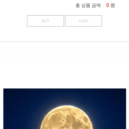
0
원
총 상품 금액
BUY
CART