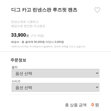
디그 카고 린넨스판 루즈핏 팬츠
린넨소재로 시원하고
밴딩으로 편안한 카고팬츠
33,900
원
(1% 적립)
배송비 : 총 결제액 50,000원 미만시 3,000원
※제주/도서지역은 추가배송비가 발생하며, 안내차 연락을 드리고 있습니다.
주문정보
컬러
사이즈
0
원
총 상품 금액