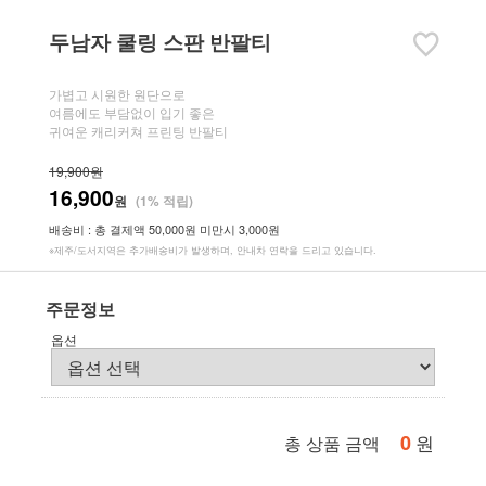
두남자 쿨링 스판 반팔티
가볍고 시원한 원단으로
여름에도 부담없이 입기 좋은
귀여운 캐리커쳐 프린팅 반팔티
19,900원
16,900
원
(1% 적립)
배송비 : 총 결제액 50,000원 미만시 3,000원
※제주/도서지역은 추가배송비가 발생하며, 안내차 연락을 드리고 있습니다.
주문정보
옵션
0
원
총 상품 금액