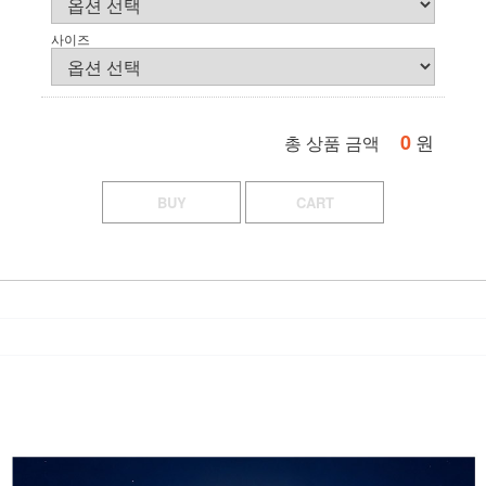
사이즈
0
원
총 상품 금액
BUY
CART