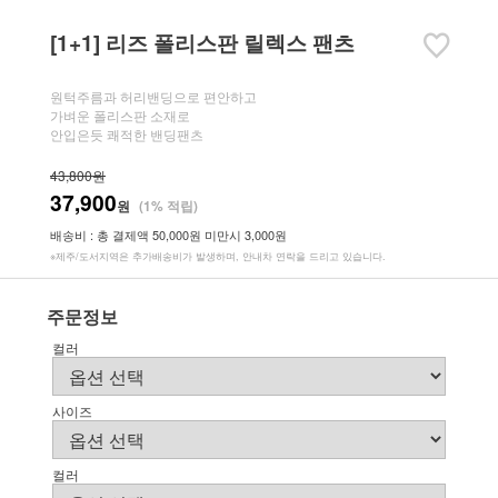
[1+1] 리즈 폴리스판 릴렉스 팬츠
원턱주름과 허리밴딩으로 편안하고
가벼운 폴리스판 소재로
안입은듯 쾌적한 밴딩팬츠
43,800원
37,900
원
(1% 적립)
배송비 : 총 결제액 50,000원 미만시 3,000원
※제주/도서지역은 추가배송비가 발생하며, 안내차 연락을 드리고 있습니다.
주문정보
컬러
사이즈
컬러