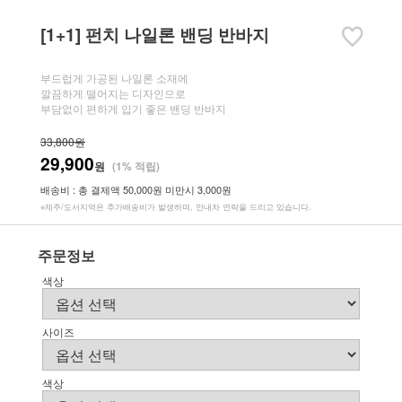
[1+1] 펀치 나일론 밴딩 반바지
부드럽게 가공된 나일론 소재에
깔끔하게 떨어지는 디자인으로
부담없이 편하게 입기 좋은 밴딩 반바지
33,800원
29,900
원
(1% 적립)
배송비 : 총 결제액 50,000원 미만시 3,000원
※제주/도서지역은 추가배송비가 발생하며, 안내차 연락을 드리고 있습니다.
주문정보
색상
사이즈
색상