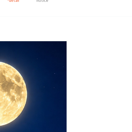
*detail
notice