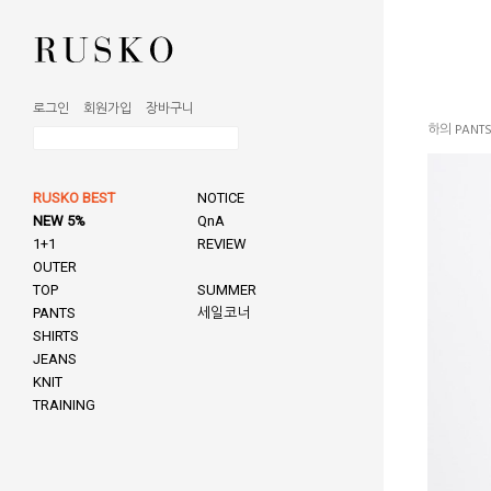
로그인
회원가입
장바구니
하의 PANT
RUSKO BEST
NOTICE
NEW 5%
QnA
1+1
REVIEW
OUTER
TOP
SUMMER
PANTS
세일코너
SHIRTS
JEANS
KNIT
TRAINING