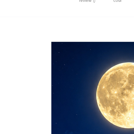
review
()
codi