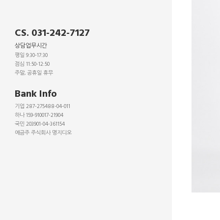
CS. 031-242-7127
상담업무시간
평일 9:30-17:30
점심 11:50-12:50
주말, 공휴일 휴무
_
Bank Info
기업 287-275488-04-011
하나 159-910017-21904
국민 203901-04-361154
예금주 주식회사 명지디오
_
_
_