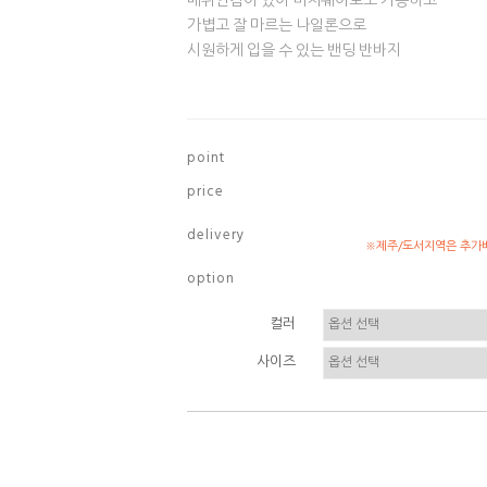
매쉬안감이 있어 비치웨어로도 가능하고
가볍고 잘 마르는 나일론으로
시원하게 입을 수 있는 밴딩 반바지
p o i n t
p r i c e
d e l i v e r y
※제주/도서지역은 추가배
o p t i o n
컬러
사이즈