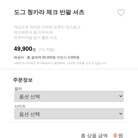
도그 청카라 체크 반팔 셔츠
데님으로 처리된 카라와 포켓이 멋스럽고
체크패턴과 잘 어우러져
아우터처럼 입기 좋은 셔츠
49,900
원
(1% 적립)
배송비 : 총 결제액 50,000원 미만시 3,000원
※제주/도서지역은 추가배송비가 발생하며, 안내차 연락을 드리고 있습니다.
주문정보
컬러
사이즈
0
원
총 상품 금액