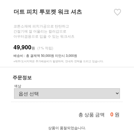
더트 피치 투포켓 워크 셔츠
코튼소재에 피치가공으로 탄탄하고
간절기에 잘 어울리는 컬러감으로
아우터겸용으로 입을 수 있는 워크셔츠
49,900
원
(1% 적립)
배송비 : 총 결제액 50,000원 미만시 3,000원
※제주/도서지역은 추가배송비가 발생하며, 안내차 연락을 드리고 있습니다.
주문정보
색상
0
원
총 상품 금액
상품이 품절되었습니다.