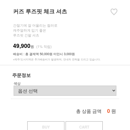
커즈 루즈핏 체크 셔츠
간절기에 잘 어울리는 컬러로
캐주얼하게 입기 좋은
루즈핏 긴팔 셔츠
49,900
원
(1% 적립)
배송비 : 총 결제액 50,000원 미만시 3,000원
※제주/도서지역은 추가배송비가 발생하며, 안내차 연락을 드리고 있습니다.
주문정보
색상
0
원
총 상품 금액
BUY
CART