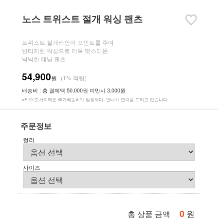
노스 트위스트 절개 워싱 팬츠
트위스트 절개라인이 포인트를 주며
빈티지한 워싱으로 더욱 멋스러운
넉넉한 데님 팬츠
54,900
원
(1% 적립)
배송비 : 총 결제액 50,000원 미만시 3,000원
※제주/도서지역은 추가배송비가 발생하며, 안내차 연락을 드리고 있습니다.
주문정보
컬러
사이즈
0
원
총 상품 금액