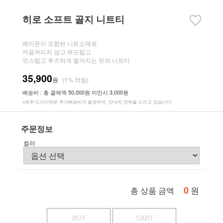
히로 소프트 골지 니트티
레이온이 포함된 니트소재로
까끌꺼리지 않고 부드럽고
멋스럽고 루즈하게 떨어지는 핏의 니트티
35,900
원
(1% 적립)
배송비 : 총 결제액 50,000원 미만시 3,000원
※제주/도서지역은 추가배송비가 발생하며, 안내차 연락을 드리고 있습니다.
주문정보
컬러
0
원
총 상품 금액
BUY
CART