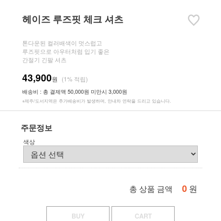
헤이즈 루즈핏 체크 셔츠
톤다운된 컬러배색이 멋스럽고
루즈핏으로 아우터처럼 입기 좋은
간절기 긴팔 셔츠
43,900
원
(1% 적립)
배송비 : 총 결제액 50,000원 미만시 3,000원
※제주/도서지역은 추가배송비가 발생하며, 안내차 연락을 드리고 있습니다.
주문정보
색상
0
원
총 상품 금액
BUY
CART