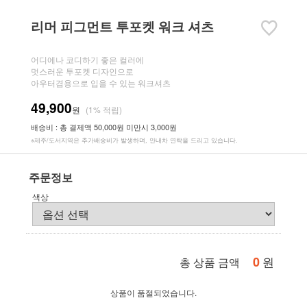
리머 피그먼트 투포켓 워크 셔츠
어디에나 코디하기 좋은 컬러에
멋스러운 투포켓 디자인으로
아우터겸용으로 입을 수 있는 워크셔츠
49,900
원
(1% 적립)
배송비 : 총 결제액 50,000원 미만시 3,000원
※제주/도서지역은 추가배송비가 발생하며, 안내차 연락을 드리고 있습니다.
주문정보
색상
0
원
총 상품 금액
상품이 품절되었습니다.