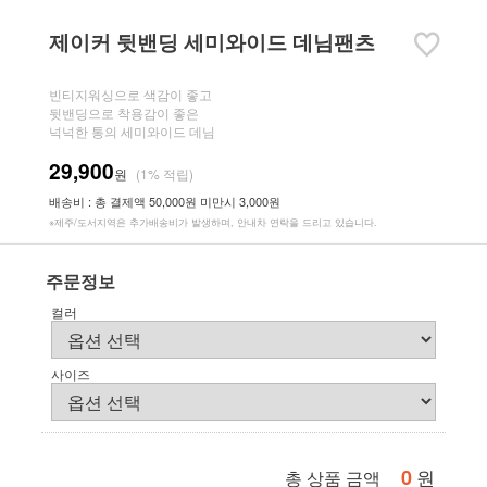
제이커 뒷밴딩 세미와이드 데님팬츠
빈티지워싱으로 색감이 좋고
뒷밴딩으로 착용감이 좋은
넉넉한 통의 세미와이드 데님
29,900
원
(1% 적립)
배송비 : 총 결제액 50,000원 미만시 3,000원
※제주/도서지역은 추가배송비가 발생하며, 안내차 연락을 드리고 있습니다.
주문정보
컬러
사이즈
0
원
총 상품 금액