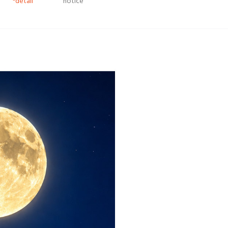
*detail
notice