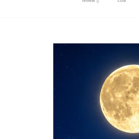
review
()
codi