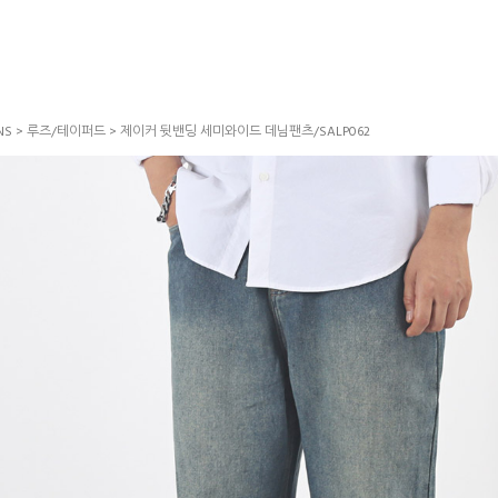
NS
>
루즈/테이퍼드
> 제이커 뒷밴딩 세미와이드 데님팬츠/SALP062