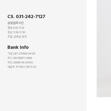
CS. 031-242-7127
상담업무시간
평일 9:30-17:30
점심 11:50-12:50
주말, 공휴일 휴무
_
Bank Info
기업 287-275488-04-011
하나 159-910017-21904
국민 203901-04-361154
예금주 주식회사 명지디오
_
_
_