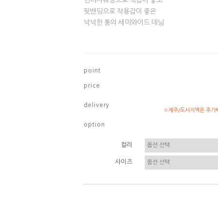
빈티지워싱으로 색감이 좋고
뒷밴딩으로 착용감이 좋은
넉넉한 통의 세미와이드 데님
p o i n t
p r i c e
d e l i v e r y
※제주/도서지역은 추가배
o p t i o n
컬러
사이즈