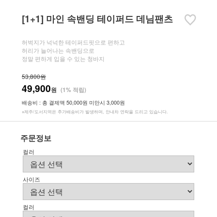
[1+1] 마인 속밴딩 테이퍼드 데님팬츠
허벅지가 넉넉한 테이퍼드핏으로 편하고
허리가 늘어나는 속밴딩으로
정말 편하게 입을 수 있는 청바지
53,800원
49,900
원
(1% 적립)
배송비 : 총 결제액 50,000원 미만시 3,000원
※제주/도서지역은 추가배송비가 발생하며, 안내차 연락을 드리고 있습니다.
주문정보
컬러
사이즈
컬러