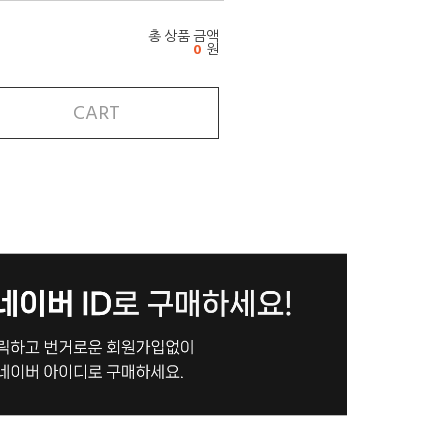
총 상품 금액
0
원
CART