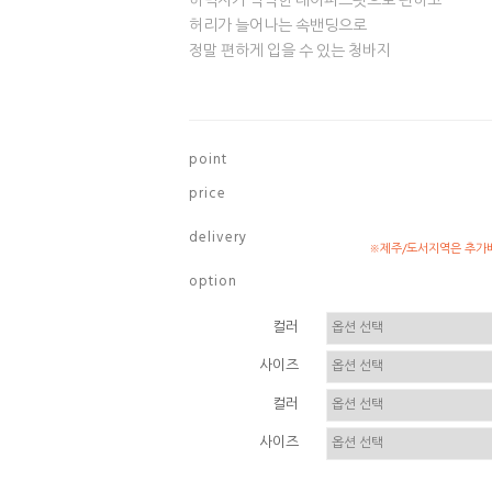
허벅지가 넉넉한 테이퍼드핏으로 편하고
허리가 늘어나는 속밴딩으로
정말 편하게 입을 수 있는 청바지
p o i n t
p r i c e
d e l i v e r y
※제주/도서지역은 추가배
o p t i o n
컬러
사이즈
컬러
사이즈