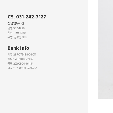
CS. 031-242-7127
상담업무시간
평일 9:30-17:30
점심 11:50-12:50
주말, 공휴일 휴무
_
Bank Info
기업 287-275488-04-011
하나 159-910017-21904
국민 203901-04-361154
예금주 주식회사 명지디오
_
_
_