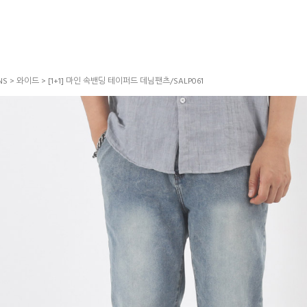
NS
>
와이드
> [1+1] 마인 속밴딩 테이퍼드 데님팬츠/SALP061