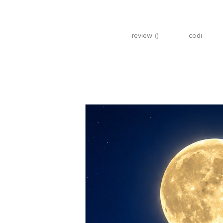
review
()
codi