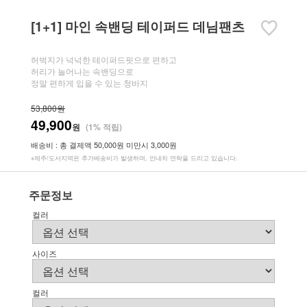
[1+1] 마인 속밴딩 테이퍼드 데님팬츠
허벅지가 넉넉한 테이퍼드핏으로 편하고
허리가 늘어나는 속밴딩으로
정말 편하게 입을 수 있는 청바지
53,800원
49,900
원
(1% 적립)
배송비 : 총 결제액 50,000원 미만시 3,000원
※제주/도서지역은 추가배송비가 발생하며, 안내차 연락을 드리고 있습니다.
주문정보
컬러
사이즈
컬러