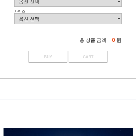
사이즈
0
원
총 상품 금액
BUY
CART