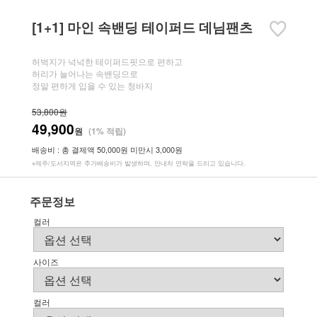
[1+1] 마인 속밴딩 테이퍼드 데님팬츠
허벅지가 넉넉한 테이퍼드핏으로 편하고
허리가 늘어나는 속밴딩으로
정말 편하게 입을 수 있는 청바지
53,800원
49,900
원
(1% 적립)
배송비 : 총 결제액 50,000원 미만시 3,000원
※제주/도서지역은 추가배송비가 발생하며, 안내차 연락을 드리고 있습니다.
주문정보
컬러
사이즈
컬러