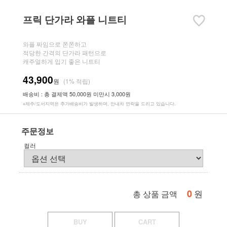
프릭 단가라 와플 니트티
와플 짜임으로 쫀쫀하고
적당한 간격의 단가라 패턴으로
캐주얼하게 입기 좋은 니트티
43,900
원
(1% 적립)
배송비 : 총 결제액 50,000원 미만시 3,000원
※제주/도서지역은 추가배송비가 발생하며, 안내차 연락을 드리고 있습니다.
주문정보
컬러
0
원
총 상품 금액
BUY
CART