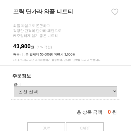
프릭 단가라 와플 니트티
와플 짜임으로 쫀쫀하고
적당한 간격의 단가라 패턴으로
캐주얼하게 입기 좋은 니트티
43,900
원
(1% 적립)
배송비 : 총 결제액 50,000원 미만시 3,000원
※제주/도서지역은 추가배송비가 발생하며, 안내차 연락을 드리고 있습니다.
주문정보
컬러
0
원
총 상품 금액
BUY
CART